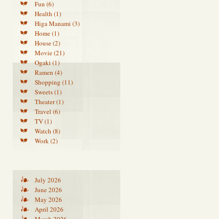
Fun (6)
Health (1)
Higa Manami (3)
Home (1)
House (2)
Movie (21)
Ogaki (1)
Ramen (4)
Shopping (11)
Sweets (1)
Theater (1)
Travel (6)
TV (1)
Watch (8)
Work (2)
July 2026
June 2026
May 2026
April 2026