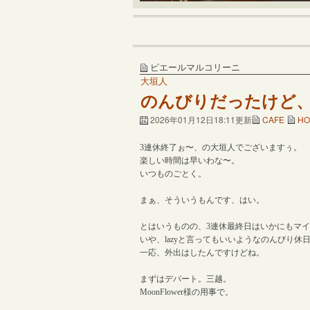
ピエールマルコリーニ
大垣人
のんびりだったけど
2026年01月12日18:11更新
CAFE
HO
3連休終了ぉ〜、の大垣人でございますぅ。
楽しい時間は早いわな〜。
いつものごとく。
まぁ、そういうもんです、はい。
とはいうものの、3連休最終日はいかにもマ
いや、lazyと言ってもいいようなのんびり休
一応、外出はしたんですけどね。
まずはデパート。三越。
MoonFlower様の用事で。