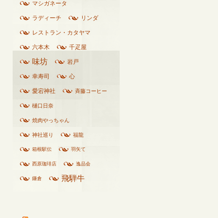
マシガネータ
ラディーチ
リンダ
レストラン・カタヤマ
六本木
千疋屋
味坊
岩戸
幸寿司
心
愛宕神社
斉藤コーヒー
樋口日奈
焼肉やっちゃん
神社巡り
福龍
箱根駅伝
羽矢て
西原珈琲店
逸品会
飛騨牛
鎌倉