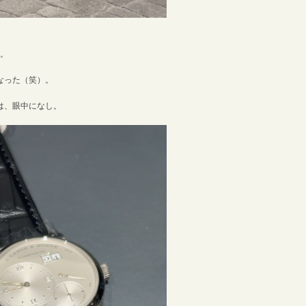
）。
なった（笑）。
は、眼中になし。