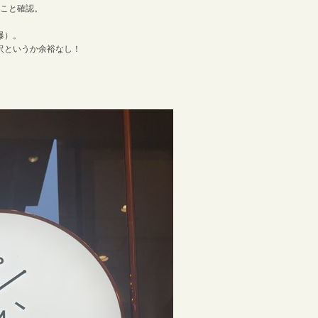
ること確認。
爆）。
沢というか余裕なし！