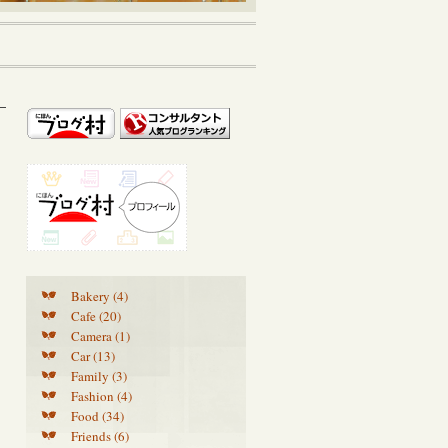
Bakery (4)
Cafe (20)
Camera (1)
Car (13)
Family (3)
Fashion (4)
Food (34)
Friends (6)