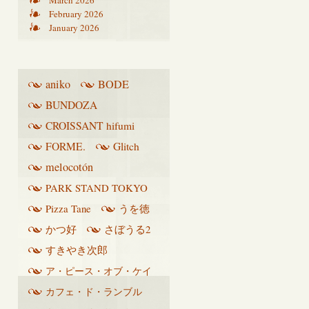
March 2026
February 2026
January 2026
aniko
BODE
BUNDOZA
CROISSANT hifumi
FORME.
Glitch
melocotón
PARK STAND TOKYO
Pizza Tane
うを徳
かつ好
さぼうる2
すきやき次郎
ア・ピース・オブ・ケイ
ク
カフェ・ド・ランブル