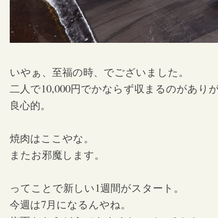
いやぁ、至福の時、でございました。
10,000
二人で
円でかならず収まるのがあり
良心的。
焼肉はここやな。
またお邪魔します。
1
ってことで新しい
週間がスタート。
7
今週は
月になるんやね。