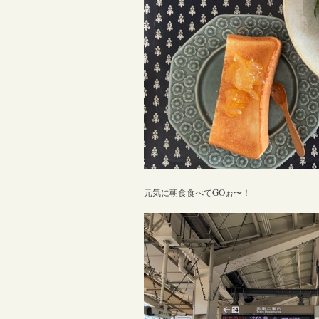
GO
元気に朝食食べて
ぉ〜！