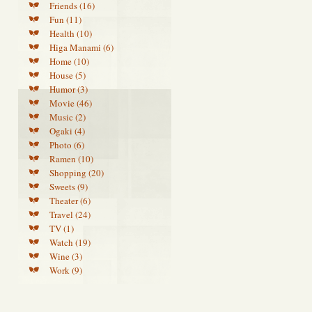
Friends (16)
Fun (11)
Health (10)
Higa Manami (6)
Home (10)
House (5)
Humor (3)
Movie (46)
Music (2)
Ogaki (4)
Photo (6)
Ramen (10)
Shopping (20)
Sweets (9)
Theater (6)
Travel (24)
TV (1)
Watch (19)
Wine (3)
Work (9)