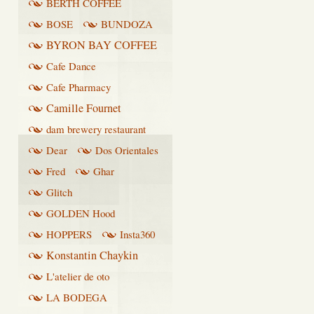
BERTH COFFEE
BOSE
BUNDOZA
BYRON BAY COFFEE
Cafe Dance
Cafe Pharmacy
Camille Fournet
dam brewery restaurant
Dear
Dos Orientales
Fred
Ghar
Glitch
GOLDEN Hood
HOPPERS
Insta360
Konstantin Chaykin
L'atelier de oto
LA BODEGA