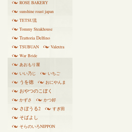
ROSE BAKERY
sunshine roast japan
TETSU流
Tommy Steakhouse
Trattoria Delfino
TSUBUAN
Valextra
War Bride
あおもり屋
いい乃じ
いちご
うを徳
おにやんま
おやつのこぼく
かずさ
かつ好
さぼうる2
すぎ田
そばよし
そらのいろNIPPON