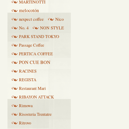
MARTINOTTI
melocotón
nexpect coffee
Nico
No. 4
NON STYLE
PARK STAND TOKYO
Passage Coffee
PERTICA COFFEE
PON CUE BON
RACINES
REGISTA
Restaurant Mari
RIBAYON ATTACK
Rimowa
Risosteria Trentatre
Ritrovo