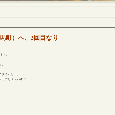
馬町）へ、2回目なり
ますぅ。
。
も。
つタイムリー。
がるでしょ＜バキッ。