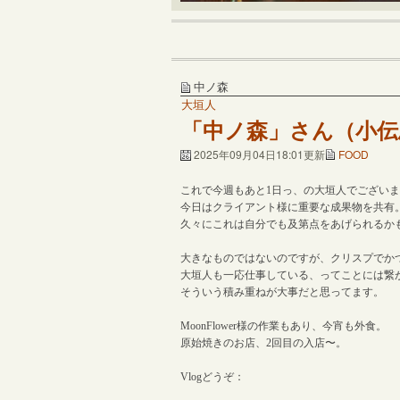
中ノ森
大垣人
「中ノ森」さん（小伝
2025年09月04日18:01更新
FOOD
これで今週もあと1日っ、の大垣人でござい
今日はクライアント様に重要な成果物を共有
久々にこれは自分でも及第点をあげられるか
大きなものではないのですが、クリスプでか
大垣人も一応仕事している、ってことには繋
そういう積み重ねが大事だと思ってます。
MoonFlower様の作業もあり、今宵も外食。
原始焼きのお店、2回目の入店〜。
Vlogどうぞ：