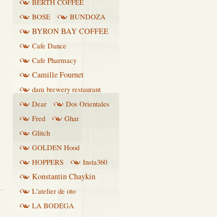
BERTH COFFEE
BOSE
BUNDOZA
BYRON BAY COFFEE
Cafe Dance
Cafe Pharmacy
Camille Fournet
dam brewery restaurant
Dear
Dos Orientales
Fred
Ghar
Glitch
GOLDEN Hood
HOPPERS
Insta360
Konstantin Chaykin
L'atelier de oto
LA BODEGA