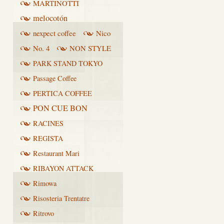
MARTINOTTI
melocotón
nexpect coffee
Nico
No. 4
NON STYLE
PARK STAND TOKYO
Passage Coffee
PERTICA COFFEE
PON CUE BON
RACINES
REGISTA
Restaurant Mari
RIBAYON ATTACK
Rimowa
Risosteria Trentatre
Ritrovo