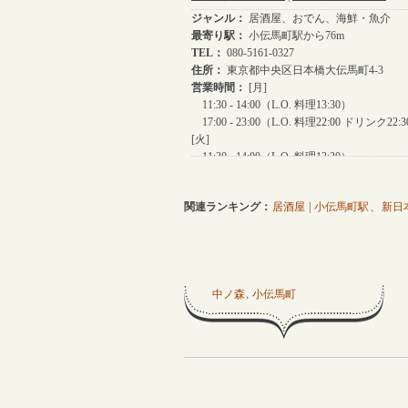
関連ランキング：
居酒屋
|
小伝馬町駅
、
新日
中ノ森
,
小伝馬町