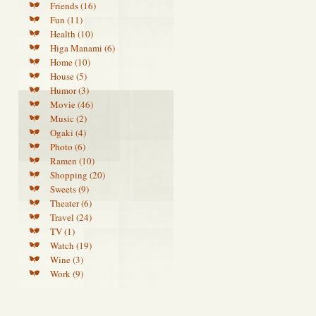
Friends (16)
Fun (11)
Health (10)
Higa Manami (6)
Home (10)
House (5)
Humor (3)
Movie (46)
Music (2)
Ogaki (4)
Photo (6)
Ramen (10)
Shopping (20)
Sweets (9)
Theater (6)
Travel (24)
TV (1)
Watch (19)
Wine (3)
Work (9)