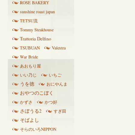
ROSE BAKERY
sunshine roast japan
TETSU流
Tommy Steakhouse
Trattoria Delfino
TSUBUAN
Valextra
War Bride
あおもり屋
いい乃じ
いちご
うを徳
おにやんま
おやつのこぼく
かずさ
かつ好
さぼうる2
すぎ田
そばよし
そらのいろNIPPON