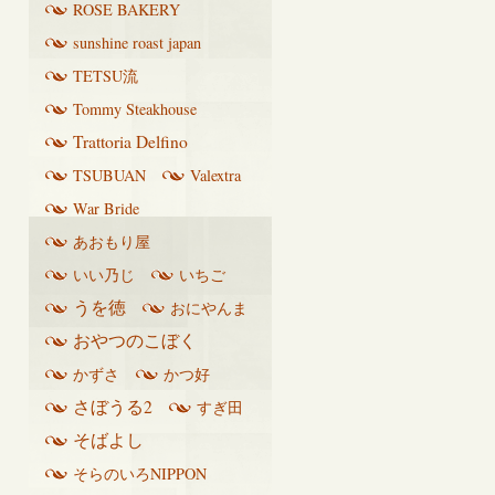
ROSE BAKERY
sunshine roast japan
TETSU流
Tommy Steakhouse
Trattoria Delfino
TSUBUAN
Valextra
War Bride
あおもり屋
いい乃じ
いちご
うを徳
おにやんま
おやつのこぼく
かずさ
かつ好
さぼうる2
すぎ田
そばよし
そらのいろNIPPON