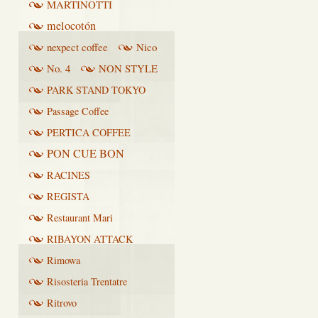
MARTINOTTI
melocotón
nexpect coffee
Nico
No. 4
NON STYLE
PARK STAND TOKYO
Passage Coffee
PERTICA COFFEE
PON CUE BON
RACINES
REGISTA
Restaurant Mari
RIBAYON ATTACK
Rimowa
Risosteria Trentatre
Ritrovo