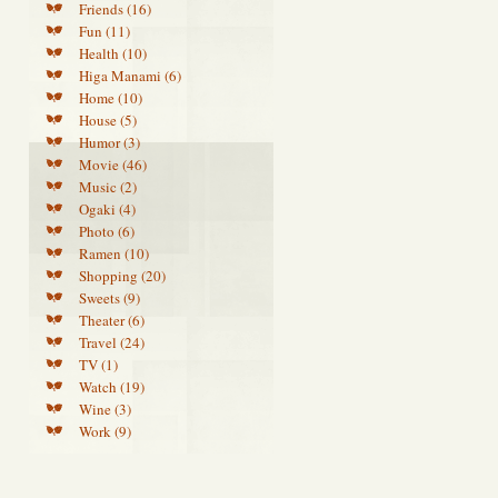
Friends (16)
Fun (11)
Health (10)
Higa Manami (6)
Home (10)
House (5)
Humor (3)
Movie (46)
Music (2)
Ogaki (4)
Photo (6)
Ramen (10)
Shopping (20)
Sweets (9)
Theater (6)
Travel (24)
TV (1)
Watch (19)
Wine (3)
Work (9)