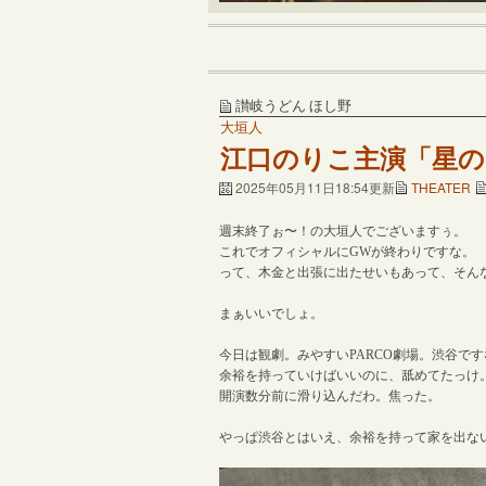
讃岐うどん ほし野
大垣人
江口のりこ主演「星の
2025年05月11日18:54更新
THEATER
週末終了ぉ〜！の大垣人でございますぅ。
これでオフィシャルにGWが終わりですな。
って、木金と出張に出たせいもあって、そん
まぁいいでしょ。
今日は観劇。みやすいPARCO劇場。渋谷です
余裕を持っていけばいいのに、舐めてたっけ
開演数分前に滑り込んだわ。焦った。
やっぱ渋谷とはいえ、余裕を持って家を出な