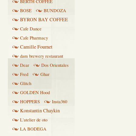
BERTH COFFEE
BOSE
BUNDOZA
BYRON BAY COFFEE
Cafe Dance
Cafe Pharmacy
Camille Fournet
dam brewery restaurant
Dear
Dos Orientales
Fred
Ghar
Glitch
GOLDEN Hood
HOPPERS
Insta360
Konstantin Chaykin
L'atelier de oto
LA BODEGA