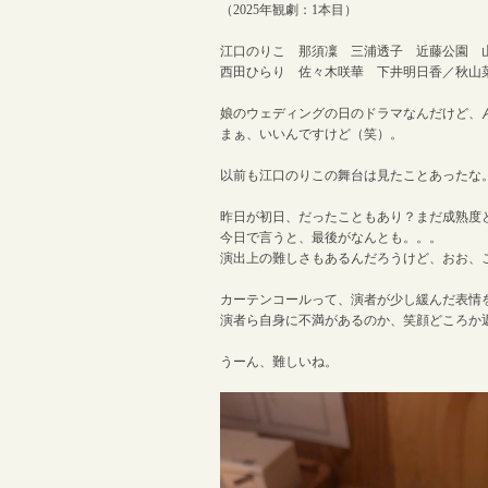
（2025年観劇：1本目）
江口のりこ 那須凜 三浦透子 近藤公園 
西田ひらり 佐々木咲華 下井明日香／秋山
娘のウェディングの日のドラマなんだけど、
まぁ、いいんですけど（笑）。
以前も江口のりこの舞台は見たことあったな
昨日が初日、だったこともあり？まだ成熟度
今日で言うと、最後がなんとも。。。
演出上の難しさもあるんだろうけど、おお、これ
カーテンコールって、演者が少し緩んだ表情
演者ら自身に不満があるのか、笑顔どころか
うーん、難しいね。